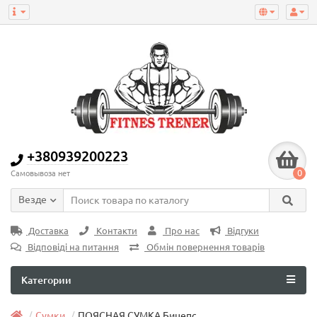
+380939200223
0
Самовывоза нет
Везде
Доставка
Контакти
Про нас
Відгуки
Відповіді на питання
Обмін повернення товарів
Категории
Сумки
ПОЯСНАЯ СУМКА Бицепс