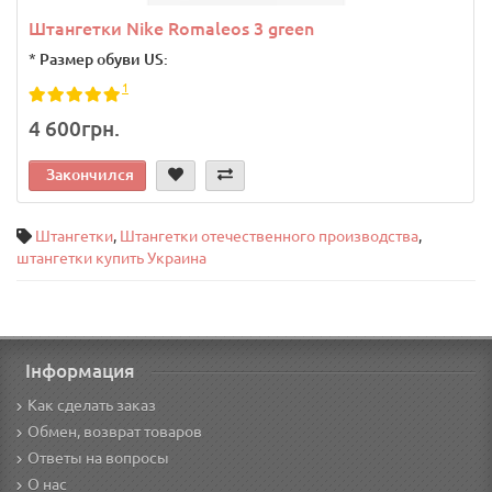
Штангетки Nike Romaleos 3 green
*
Размер обуви US:
1
4 600грн.
Закончился
Штангетки
,
Штангетки отечественного производства
,
штангетки купить Украина
Інформация
Как сделать заказ
Обмен, возврат товаров
Ответы на вопросы
О нас