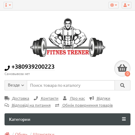
+380939200223
0
Самовывоза нет
Везде
Доставка
Контакти
Про нас
Відгуки
Відповіді на питання
Обмін повернення товарів
Категории
Обувь
Штангетки