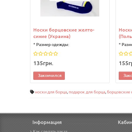
Носки борцовские желто-
Носк
синие (Украина)
(Пол
*
Размер одежды:
*
Разм
135грн.
155г
Закончился
Зак
носки для борца
,
подарок для борца
,
борцовские 
Інформация
Каби
Как сделать заказ