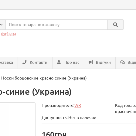
:
футболка
ставка
Контакти
Про нас
Відгуки
Відп
Носки борцовские красно-синие (Украина)
-синие (Украина)
Производитель:
WR
Код товар
красно-си
Доступность: Нет в наличии
160грн.