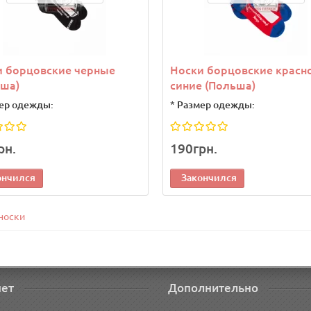
и борцовские черные
Носки борцовские красн
ьша)
синие (Польша)
ер одежды:
*
Размер одежды:
рн.
190грн.
ончился
Закончился
носки
нет
Дополнительно