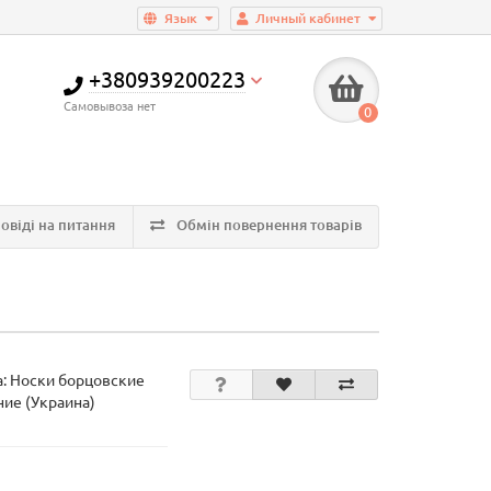
Язык
Личный кабинет
+380939200223
Самовывоза нет
0
овіді на питання
Обмін повернення товарів
а:
Носки борцовские
ние (Украина)