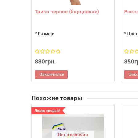
Трико черное (борцовкое)
Рюкза
*
Размер:
*
Цвет
880грн.
850г
Закончился
Зак
Похожие товары
Лидер продаж!
Нет в наличии