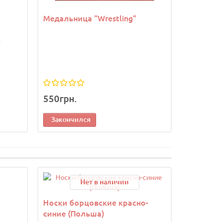
Медальница "Wrestling"
Брелок 
е
550грн.
150грн.
Закончился
Законч
Нет в наличии
Носки борцовские красно-
синие (Польша)