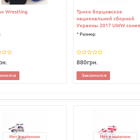
к Wrestling
Трико борцовское
национальной сборной
Украины 2017 UWW сине
:
*
Размер:
рн.
880грн.
ончился
Закончился
Нет в наличии
Нет в наличии