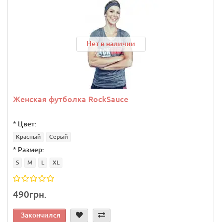
Нет в наличии
Женская футболка RockSauce
*
Цвет:
Красный
Серый
*
Размер:
S
M
L
XL
490грн.
Закончился