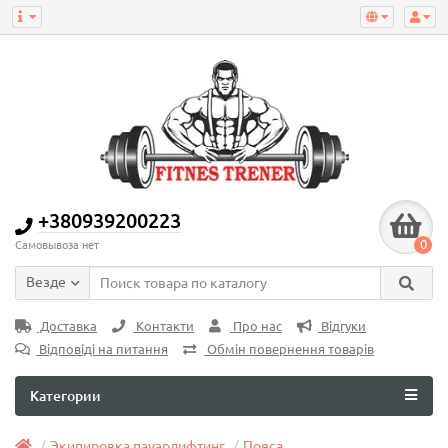
+380939200223
0
Самовывоза нет
Везде
Доставка
Контакти
Про нас
Відгуки
Відповіді на питання
Обмін повернення товарів
Категории
Экипировка пауэрлифтинг
Пояса