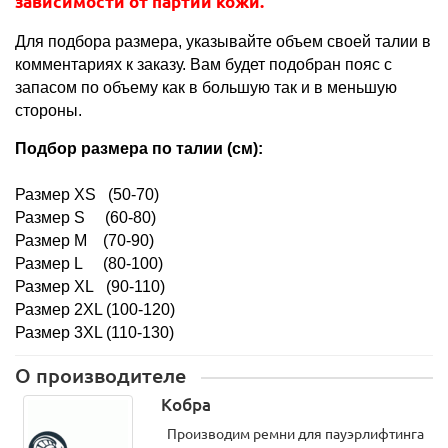
зависимости от партии кожи.
padding:
0px;
Для подбора размера, указывайте объем своей талии в
list-
комментариях к заказу. Вам будет подобран пояс с
style-
запасом по объему как в большую так и в меньшую
position:
стороны.
inside;
Подбор размера по талии (см):
color:
rgb(45,
124,
Размер XS (50-70)
169);">http://www.powermens.ru/?
Размер S (60-80)
modul=shop&p=tovar&idtovar=1031#cat=155
Размер M (70-90)
Размер L (80-100)
Размер XL (90-110)
Размер 2XL (100-120)
Размер 3XL (110-130)
О производителе
Кобра
Производим ремни для пауэрлифтинга