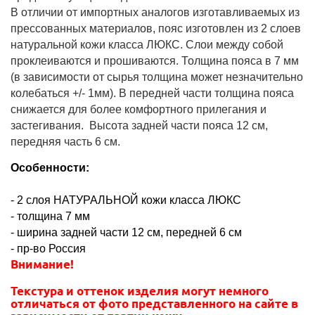
В отличии от импортных аналогов изготавливаемых из
прессованных материалов, пояс изготовлен из 2 слоев
натуральной кожи класса ЛЮКС. Слои между собой
проклеиваются и прошиваются. Толщина пояса в 7 мм
(в зависимости от сырья толщина может незначительно
колебаться +/- 1мм). В передней части толщина пояса
снижается для более комфортного прилегания и
застегивания. Высота задней части пояса 12 см,
передняя часть 6 см.
Особенности:
?
modul=shop&p=tovar&idtovar=1031#cat=155"
- 2 слоя НАТУРАЛЬНОЙ кожи класса ЛЮКС
target="_blank"
- толщина 7 мм
style="border:
- ширина задней части 12 см, передней 6 см
0px;
- пр-во Россия
vertical-
Внимание!
align:
baseline;
Текстура и оттенок изделия могут немного
margin:
отличаться от фото представленного на сайте в
0px;