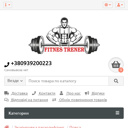
+380939200223
0
Самовывоза нет
Везде
Доставка
Контакти
Про нас
Відгуки
Відповіді на питання
Обмін повернення товарів
Категории
Экипировка пауэрлифтинг
Пояса