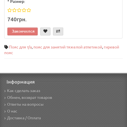
*
Размер:
740грн.
Закончился
Пояс для т/а
,
пояс для занятий тяжелой атлетикой
,
гиревой
пояс
Інформация
Как сделать заказ
Обмен, возврат товаров
Ответы на вопросы
О нас
Доставка / Оплата